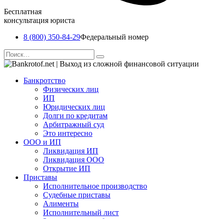
Бесплатная
консультация юриста
8 (800) 350-84-29
Федеральный номер
Перейти
Search
к
for:
содержанию
Банкротство
Физических лиц
ИП
Юридических лиц
Долги по кредитам
Арбитражный суд
Это интересно
ООО и ИП
Ликвидация ИП
Ликвидация ООО
Открытие ИП
Приставы
Исполнительное производство
Судебные приставы
Алименты
Исполнительный лист