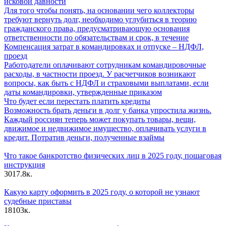
исковой давности
Для того чтобы понять, на основании чего коллекторы
требуют вернуть долг, необходимо углубиться в теорию
гражданского права, предусматривающую основания
ответственности по обязательствам и срок, в течение
Компенсация затрат в командировках и отпуске – НДФЛ,
проезд
Работодатели оплачивают сотрудникам командировочные
расходы, в частности проезд. У расчетчиков возникают
вопросы, как быть с НДФЛ и страховыми выплатами, если
даты командировки, утвержденные приказом
Что будет если перестать платить кредиты
Возможность брать деньги в долг у банка упростила жизнь.
Каждый россиян теперь может покупать товары, вещи,
движимое и недвижимое имущество, оплачивать услуги в
кредит. Потратив деньги, полученные взаймы
Что такое банкротство физических лиц в 2025 году, пошаговая
инструкция
30
17.8к.
Какую карту оформить в 2025 году, о которой не узнают
судебные приставы
18
103к.