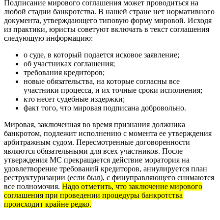
Подписание мирового соглашения может проводиться на
любой стадии банкротства. В нашей стране нет нормативного
документа, утверждающего типовую форму мировой. Исходя
из практики, юристы советуют включать в текст соглашения
следующую информацию:
о суде, в который подается исковое заявление;
об участниках соглашения;
требования кредиторов;
новые обязательства, на которые согласны все
участники процесса, и их точные сроки исполнения;
кто несет судебные издержки;
факт того, что мировая подписана добровольно.
Мировая, заключенная во время признания должника
банкротом, подлежит исполнению с момента ее утверждения
арбитражным судом. Пересмотренные договоренности
являются обязательными для всех участников. После
утверждения МС прекращается действие моратория на
удовлетворение требований кредиторов, аннулируется план
реструктуризации (если был), с финуправляющего снимаются
все полномочия.
Надо отметить, что заключение мирового
соглашения при проведении процедуры банкротства
происходит крайне редко.