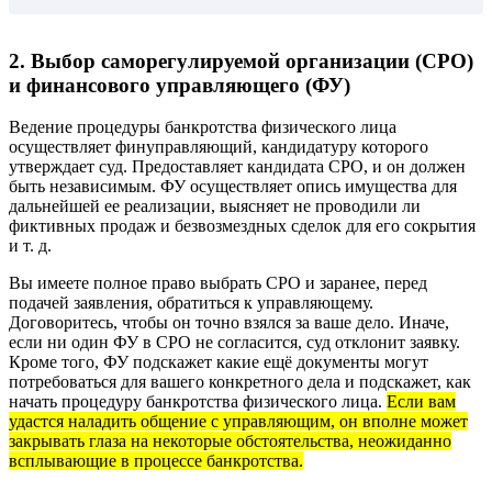
2. Выбор саморегулируемой организации (СРО)
и финансового управляющего (ФУ)
Ведение процедуры банкротства физического лица
осуществляет финуправляющий, кандидатуру которого
утверждает суд. Предоставляет кандидата СРО, и он должен
быть независимым. ФУ осуществляет опись имущества для
дальнейшей ее реализации, выясняет не проводили ли
фиктивных продаж и безвозмездных сделок для его сокрытия
и т. д.
Вы имеете полное право выбрать СРО и заранее, перед
подачей заявления, обратиться к управляющему.
Договоритесь, чтобы он точно взялся за ваше дело. Иначе,
если ни один ФУ в СРО не согласится, суд отклонит заявку.
Кроме того, ФУ подскажет какие ещё документы могут
потребоваться для вашего конкретного дела и подскажет, как
начать процедуру банкротства физического лица.
Если вам
удастся наладить общение с управляющим, он вполне может
закрывать глаза на некоторые обстоятельства, неожиданно
всплывающие в процессе банкротства.