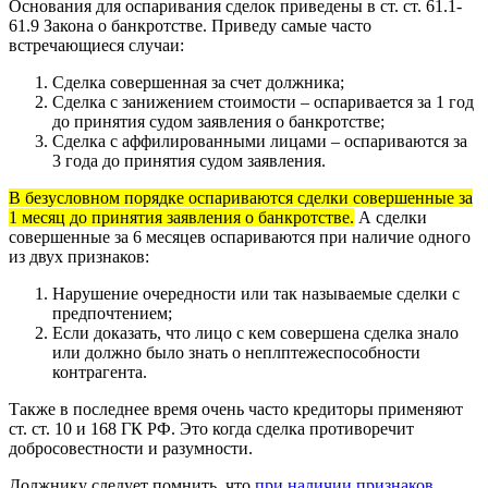
Основания для оспаривания сделок приведены в ст. ст. 61.1-
61.9 Закона о банкротстве. Приведу самые часто
встречающиеся случаи:
Сделка совершенная за счет должника;
Сделка с занижением стоимости – оспаривается за 1 год
до принятия судом заявления о банкротстве;
Сделка с аффилированными лицами – оспариваются за
3 года до принятия судом заявления.
В безусловном порядке оспариваются сделки совершенные за
1 месяц до принятия заявления о банкротстве.
А сделки
совершенные за 6 месяцев оспариваются при наличие одного
из двух признаков:
Нарушение очередности или так называемые сделки с
предпочтением;
Если доказать, что лицо с кем совершена сделка знало
или должно было знать о неплптежеспособности
контрагента.
Также в последнее время очень часто кредиторы применяют
ст. ст. 10 и 168 ГК РФ. Это когда сделка противоречит
добросовестности и разумности.
Должнику следует помнить, что
при наличии признаков