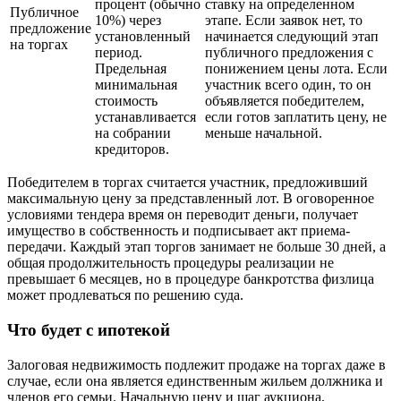
процент (обычно
ставку на определенном
Публичное
10%) через
этапе. Если заявок нет, то
предложение
установленный
начинается следующий этап
на торгах
период.
публичного предложения с
Предельная
понижением цены лота. Если
минимальная
участник всего один, то он
стоимость
объявляется победителем,
устанавливается
если готов заплатить цену, не
на собрании
меньше начальной.
кредиторов.
Победителем в торгах считается участник, предложивший
максимальную цену за представленный лот. В оговоренное
условиями тендера время он переводит деньги, получает
имущество в собственность и подписывает акт приема-
передачи. Каждый этап торгов занимает не больше 30 дней, а
общая продолжительность процедуры реализации не
превышает 6 месяцев, но в процедуре банкротства физлица
может продлеваться по решению суда.
Что будет с ипотекой
Залоговая недвижимость подлежит продаже на торгах даже в
случае, если она является единственным жильем должника и
членов его семьи. Начальную цену и шаг аукциона,