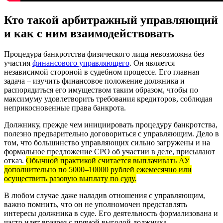
Кто такой арбитражный управляющий
и как с ним взаимодействовать
Процедура банкротства физического лица невозможна без
участия
финансового управляющего
. Он является
независимой стороной в судебном процессе. Его главная
задача – изучить финансовое положение должника и
распорядиться его имуществом таким образом, чтобы по
максимуму удовлетворить требования кредиторов, соблюдая
неприкосновенные права банкрота.
Должнику, прежде чем инициировать процедуру банкротства,
полезно предварительно договориться с управляющим. Дело в
том, что большинство управляющих сильно загружены и на
формальное предложение СРО об участии в деле, присылают
отказ.
Обычной практикой считается выплачивать АУ
дополнительно по 5000–10000 рублей ежемесячно или
осуществить разовую выплату по суду.
В любом случае даже наладив отношения с управляющим,
важно помнить, что он не уполномочен представлять
интересы должника в суде. Его деятельность формализована и
часто идет вразрез с прямой выгодой должника.