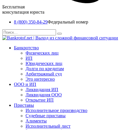
Бесплатная
консультация юриста
8 (800) 350-84-29
Федеральный номер
Перейти
Search
к
for:
содержанию
Банкротство
Физических лиц
ИП
Юридических лиц
Долги по кредитам
Арбитражный суд
Это интересно
ООО и ИП
Ликвидация ИП
Ликвидация ООО
Открытие ИП
Приставы
Исполнительное производство
Судебные приставы
Алименты
Исполнительный лист