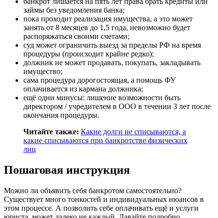
банкрот лишается на пять лет права брать кредиты или
займы без уведомления банка;
пока проходит реализация имущества, а это может
занять от 8 месяцев до 1,5 года, невозможно будет
распоряжаться своими счетами;
суд может ограничить выезд за пределы РФ на время
процедуры (происходит крайне редко);
должник не может продавать, покупать, закладывать
имущество;
сама процедура дорогостоящая, а помощь ФУ
оплачивается из кармана должника;
ещё одни минусы: лишение возможности быть
директором / учредителем в ООО в течении 3 лет после
окончания процедуры.
Читайте также:
Какие долги не списываются, а
какие списываются при банкротстве физических
лиц
Пошаговая инструкция
Можно ли объявить себя банкротом самостоятельно?
Существует много тонкостей и индивидуальных нюансов в
этом процессе. А позволить себе оплачивать ещё и услуги
юриста, может далеко не каждый. Давайте подробно