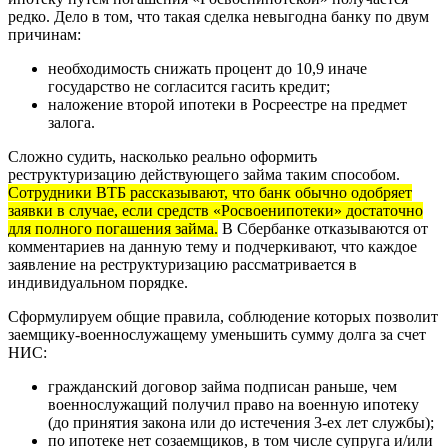
редко. Дело в том, что такая сделка невыгодна банку по двум
причинам:
необходимость снижать процент до 10,9 иначе
государство не согласится гасить кредит;
наложение второй ипотеки в Росреестре на предмет
залога.
Сложно судить, насколько реально оформить
реструктуризацию действующего займа таким способом.
Сотрудники ВТБ рассказывают, что банк обычно одобряет
заявки в случае, если средств «Росвоенипотеки» достаточно
для полного погашения займа.
В Сбербанке отказываются от
комментариев на данную тему и подчеркивают, что каждое
заявление на реструктуризацию рассматривается в
индивидуальном порядке.
Сформулируем общие правила, соблюдение которых позволит
заемщику-военнослужащему уменьшить сумму долга за счет
НИС:
гражданский договор займа подписан раньше, чем
военнослужащий получил право на военную ипотеку
(до принятия закона или до истечения 3-ех лет службы);
по ипотеке нет созаемщиков, в том числе супруга и/или