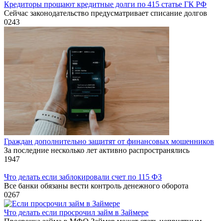
Кредиторы прощают кредитные долги по 415 статье ГК РФ
Сейчас законодательство предусматривает списание долгов
0
243
Граждан дополнительно защитят от финансовых мошенников
За последние несколько лет активно распространялись
1
947
Что делать если заблокировали счет по 115 ФЗ
Все банки обязаны вести контроль денежного оборота
0
267
Что делать если просрочил займ в Займере