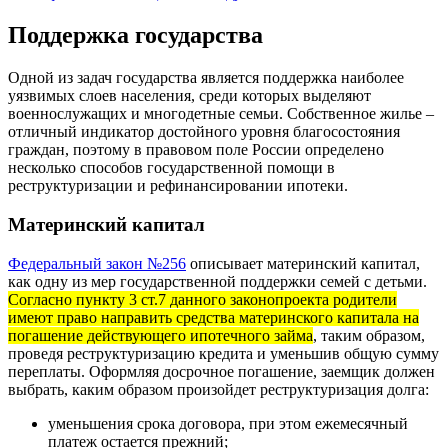
Поддержка государства
Одной из задач государства является поддержка наиболее
уязвимых слоев населения, среди которых выделяют
военнослужащих и многодетные семьи. Собственное жилье –
отличный индикатор достойного уровня благосостояния
граждан, поэтому в правовом поле России определено
несколько способов государственной помощи в
реструктуризации и рефинансировании ипотеки.
Материнский капитал
Федеральный закон №256
описывает материнский капитал,
как одну из мер государственной поддержки семей с детьми.
Согласно пункту 3 ст.7 данного законопроекта родители
имеют право направить средства материнского капитала на
погашение действующего ипотечного займа
, таким образом,
проведя реструктуризацию кредита и уменьшив общую сумму
переплаты. Оформляя досрочное погашение, заемщик должен
выбрать, каким образом произойдет реструктуризация долга:
уменьшения срока договора, при этом ежемесячный
платеж остается прежний;