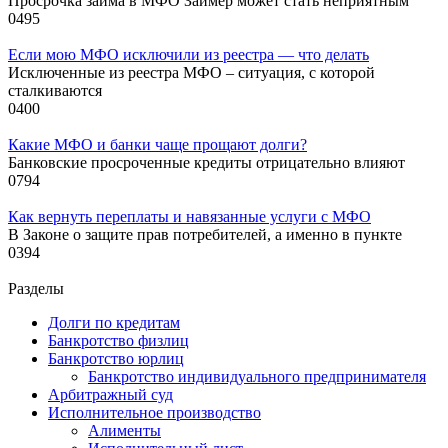
Просрочка займа в МФО Займер может стать неприятным
0
495
Если мою МФО исключили из реестра — что делать
Исключенные из реестра МФО – ситуация, с которой
сталкиваются
0
400
Какие МФО и банки чаще прощают долги?
Банковские просроченные кредиты отрицательно влияют
0
794
Как вернуть переплаты и навязанные услуги с МФО
В Законе о защите прав потребителей, а именно в пункте
0
394
Разделы
Долги по кредитам
Банкротство физлиц
Банкротство юрлиц
Банкротство индивидуального предпринимателя
Арбитражный суд
Исполнительное производство
Алименты