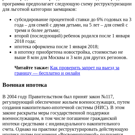
программа предполагает следующую схему реструктуризации
для льготной категории заемщиков:
субсидирование процентной ставки до 6% годовых на 3
года – для семей с двумя детьми, на 5 лет – для семей с
тремя и более детьми;
второй (последующий) ребенок родился после 1 января
2018 года;
ипотека оформлена после 1 января 2018;
в ипотеку приобретена новостройка, стоимостью не
выше 8 млн для Москвы и 3 млн для других регионов.
Читайте также:
Как проверить запрет на выезд за
границу — бесплатно и онлайн
Военная ипотека
В 2004 году Правительством был принят закон №117,
регулирующий обеспечение жильем военнослужащих, путем
создания накопительно-ипотечной системы (НИС). В этом
законе раскрыты меры государственной поддержки
военнослужащим, в том числе погашение гражданской
ипотеки средствами с индивидуального накопительного
счета. Однако на практике реструктурировать действующую
ипотеку путем погашения «Росвоенипотекой» получается