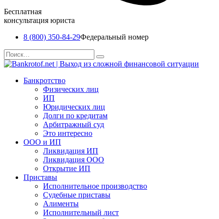
Бесплатная
консультация юриста
8 (800) 350-84-29
Федеральный номер
Перейти
Search
к
for:
содержанию
Банкротство
Физических лиц
ИП
Юридических лиц
Долги по кредитам
Арбитражный суд
Это интересно
ООО и ИП
Ликвидация ИП
Ликвидация ООО
Открытие ИП
Приставы
Исполнительное производство
Судебные приставы
Алименты
Исполнительный лист