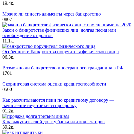
1
9.4к.
Можно ли списать алименты через банкротство
0
807
Закон о банкротстве физических лиц: долгая песня или
освобождение от долгов
1
1.1к.
Особенности банкротства поручителя физического лица
0
6.3к.
Возможно ли банкротство иностранного гражданина в РФ
1
701
Скоринговая система оценки кредитоспособности
0
500
Как рассчитываются пени по кредитному договору —
начисление неустойки за просрочку
0
1.2к.
Как выкупить свой долг у банка или коллекторов
3
9.2к.