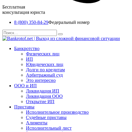
Бесплатная
консультация юриста
8 (800) 350-84-29
Федеральный номер
Перейти
Search
к
for:
содержанию
Банкротство
Физических лиц
ИП
Юридических лиц
Долги по кредитам
Арбитражный суд
Это интересно
ООО и ИП
Ликвидация ИП
Ликвидация ООО
Открытие ИП
Приставы
Исполнительное производство
Судебные приставы
Алименты
Исполнительный лист