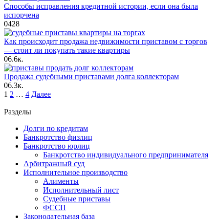
Способы исправления кредитной истории, если она была
испорчена
0
428
Как происходит продажа недвижимости приставом с торгов
— стоит ли покупать такие квартиры
0
6.6к.
Продажа судебными приставами долга коллекторам
0
6.3к.
Пагинация
1
2
…
4
Далее
записей
Разделы
Долги по кредитам
Банкротство физлиц
Банкротство юрлиц
Банкротство индивидуального предпринимателя
Арбитражный суд
Исполнительное производство
Алименты
Исполнительный лист
Судебные приставы
ФССП
Законодательная база