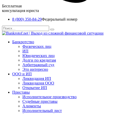
Бесплатная
консультация юриста
8 (800) 350-84-29
Федеральный номер
Перейти
Search
к
for:
содержанию
Банкротство
Физических лиц
ИП
Юридических лиц
Долги по кредитам
Арбитражный суд
Это интересно
ООО и ИП
Ликвидация ИП
Ликвидация ООО
Открытие ИП
Приставы
Исполнительное производство
Судебные приставы
Алименты
Исполнительный лист