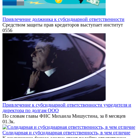
Привлечение должника к субсидиарной ответственности
Средством защиты прав кредиторов выступает институт
0
556
Привлечение к субсидиарной ответственности учредителя и
директора по долгам ООО
По словам главы ФНС Михаила Мишустина, за 8 месяцев
0
1.3к.
Солидарная и субсидиарная ответственность, в чем отличие