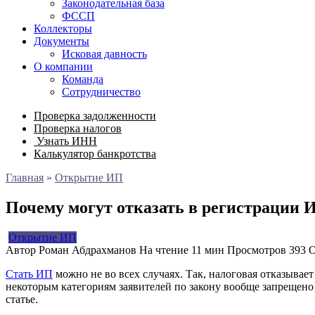
Законодательная база
ФССП
Коллекторы
Документы
Исковая давность
О компании
Команда
Сотрудничество
Проверка задолженности
Проверка налогов
Узнать ИНН
Калькулятор банкротства
Главная
»
Открытие ИП
Почему могут отказать в регистрации 
Открытие ИП
Автор
Роман Абдрахманов
На чтение
11 мин
Просмотров
393
О
Стать ИП
можно не во всех случаях. Так, налоговая отказывае
некоторым категориям заявителей по закону вообще запрещено 
статье.