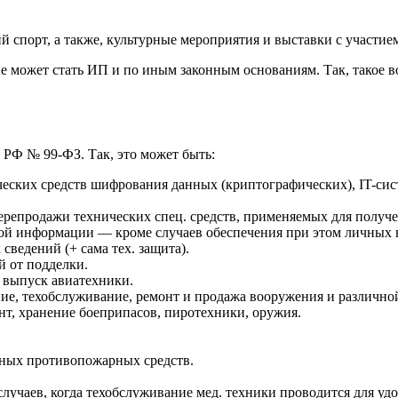
 спорт, а также, культурные мероприятия и выставки с участием
не может стать ИП и по иным законным основаниям. Так, такое в
 РФ № 99-ФЗ. Так, это может быть:
ческих средств шифрования данных (криптографических), IT-сис
ерепродажи технических спец. средств, применяемых для получ
ной информации — кроме случаев обеспечения при этом личных
сведений (+ сама тех. защита).
 от подделки.
 выпуск авиатехники.
ие, техобслуживание, ремонт и продажа вооружения и различно
т, хранение боеприпасов, пиротехники, оружия.
иных противопожарных средств.
лучаев, когда техобслуживание мед. техники проводится для у