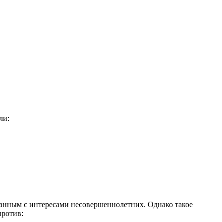
ли:
занным с интересами несовершеннолетних. Однако такое
против: