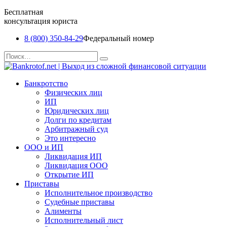
Бесплатная
консультация юриста
8 (800) 350-84-29
Федеральный номер
Перейти
Search
к
for:
содержанию
Банкротство
Физических лиц
ИП
Юридических лиц
Долги по кредитам
Арбитражный суд
Это интересно
ООО и ИП
Ликвидация ИП
Ликвидация ООО
Открытие ИП
Приставы
Исполнительное производство
Судебные приставы
Алименты
Исполнительный лист