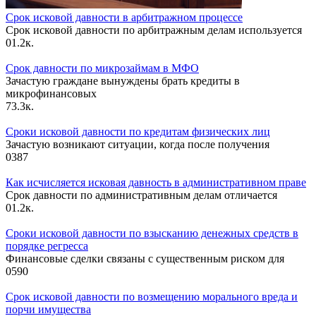
Срок исковой давности в арбитражном процессе
Срок исковой давности по арбитражным делам используется
0
1.2к.
Срок давности по микрозаймам в МФО
Зачастую граждане вынуждены брать кредиты в
микрофинансовых
7
3.3к.
Сроки исковой давности по кредитам физических лиц
Зачастую возникают ситуации, когда после получения
0
387
Как исчисляется исковая давность в административном праве
Срок давности по административным делам отличается
0
1.2к.
Сроки исковой давности по взысканию денежных средств в
порядке регресса
Финансовые сделки связаны с существенным риском для
0
590
Срок исковой давности по возмещению морального вреда и
порчи имущества