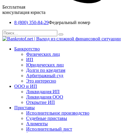
Бесплатная
консультация юриста
8 (800) 350-84-29
Федеральный номер
Перейти
Search
к
for:
содержанию
Банкротство
Физических лиц
ИП
Юридических лиц
Долги по кредитам
Арбитражный суд
Это интересно
ООО и ИП
Ликвидация ИП
Ликвидация ООО
Открытие ИП
Приставы
Исполнительное производство
Судебные приставы
Алименты
Исполнительный лист