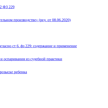
52 ФЗ 229
ельном производстве» (ред. от 08.06.2020)
гласно ст 6. фз 229: содержание и применение
 и оспаривания из судебной практики
 розыске ребенка