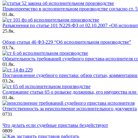
Правопреемство в исполнительном производстве согласно ст. 
0
1.4к.
Разъяснения по статье 101 N229-ФЗ от 02.10.2007 «Об исполнит
2
5.8к.
Обзор статьи 46 ФЗ-229 “Об исполнительном производстве”
0
3.7к.
Обязательность требований судебного пристава-исполнителя со
0
1.8к.
Постановление судебного пристава: обзор статьи, комментарии
0
3.2к.
Содержание статьи 65 о розыске должника, его имущества или
0
1.4к.
Ответственность за неисполнение исполнительного документа
0
731
Что делать если судебные приставы бездействуют
0
809