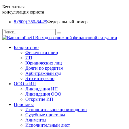
Бесплатная
консультация юриста
8 (800) 350-84-29
Федеральный номер
Перейти
Search
к
for:
содержанию
Банкротство
Физических лиц
ИП
Юридических лиц
Долги по кредитам
Арбитражный суд
Это интересно
ООО и ИП
Ликвидация ИП
Ликвидация ООО
Открытие ИП
Приставы
Исполнительное производство
Судебные приставы
Алименты
Исполнительный лист