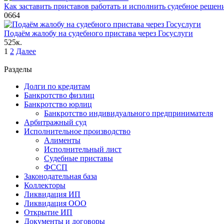
Как заставить приставов работать и исполнить судебное решен
0
664
Подаём жалобу на судебного пристава через Госуслуги
5
25к.
Пагинация
1
2
Далее
записей
Разделы
Долги по кредитам
Банкротство физлиц
Банкротство юрлиц
Банкротство индивидуального предпринимателя
Арбитражный суд
Исполнительное производство
Алименты
Исполнительный лист
Судебные приставы
ФССП
Законодательная база
Коллекторы
Ликвидация ИП
Ликвидация ООО
Открытие ИП
Документы и договоры