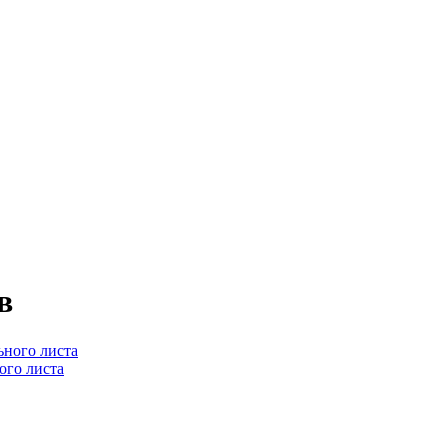
в
ого листа