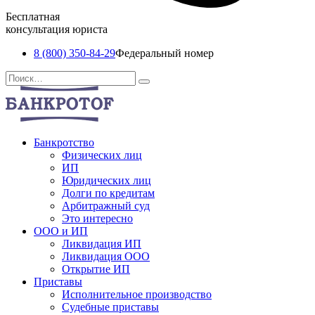
Бесплатная
консультация юриста
8 (800) 350-84-29
Федеральный номер
Перейти
Search
к
for:
содержанию
Банкротство
Физических лиц
ИП
Юридических лиц
Долги по кредитам
Арбитражный суд
Это интересно
ООО и ИП
Ликвидация ИП
Ликвидация ООО
Открытие ИП
Приставы
Исполнительное производство
Судебные приставы