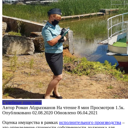
Судебные приставы
Автор
Роман Абдрахманов
На чтение
8 мин
Просмотров
1.5к.
Опубликовано
02.08.2020
Обновлено
06.04.2021
Оценка имущества в рамках
исполнительного производства
–
это определение стоимости собственности должника для