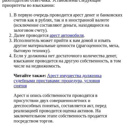
работодателю ответчика. Установлены следующие
приоритеты во взыскании:
В первую очередь проводится арест денег и банковских
счетов как в рублях, так и в иностранной валюте
(исключение составляют деньги, находящиеся на
залоговом счету).
Далее проводится
арест автомобиля
.
Исполнитель может прийти к вам домой и изъять
другие материальные ценности (драгоценности, меха,
бытовую технику).
Если у должника нет достаточного количества денег,
взыскание проводится на другую собственность, в том
числе на недвижимость.
Читайте также:
Арест имущества должника
судебными приставами: процедура, условия
снятия
Арест и опись собственности проводятся в
присутствии двух совершеннолетних и
дееспособных понятых, составляется акт, перед
реализацией проводится оценка активов. На
заключительном этапе собственность продается
посредством торгов.