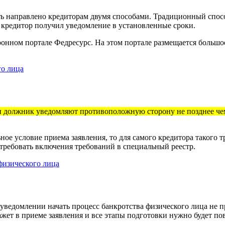
ыть направлено кредиторам двумя способами. Традиционный спо
то кредитор получил уведомление в установленные сроки.
тронном
портале Федресурс
. На этом портале размещается большо
го лица
 и должник уведомляют противоположную сторону не позднее чем
е условие приема заявления, то для самого кредитора такого тр
отребовать включения требований в специальный реестр.
физического лица
уведомлении начать процесс банкротства физического лица не п
жет в приеме заявления и все этапы подготовки нужно будет по