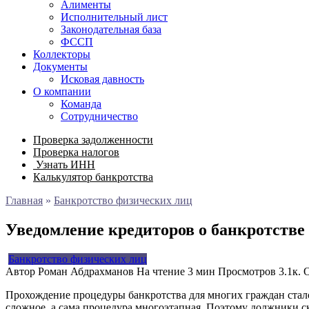
Алименты
Исполнительный лист
Законодательная база
ФССП
Коллекторы
Документы
Исковая давность
О компании
Команда
Сотрудничество
Проверка задолженности
Проверка налогов
Узнать ИНН
Калькулятор банкротства
Главная
»
Банкротство физических лиц
Уведомление кредиторов о банкротстве
Банкротство физических лиц
Автор
Роман Абдрахманов
На чтение
3 мин
Просмотров
3.1к.
Прохождение процедуры банкротства для многих граждан стал
сложное, а сама процедура многоэтапная. Поэтому должники ск