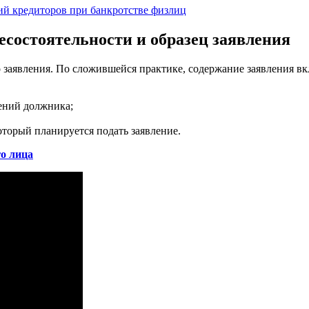
ий кредиторов при банкротстве физлиц
есостоятельности и образец заявления
о заявления. По сложившейся практике, содержание заявления в
рений должника;
оторый планируется подать заявление.
го лица