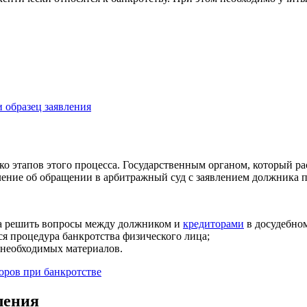
и образец заявления
ко этапов этого процесса. Государственным органом, который ра
ление об обращении в арбитражный суд с заявлением должника 
ода решить вопросы между должником и
кредиторами
в досудебном
ся процедура банкротства физического лица;
 необходимых материалов.
оров при банкротстве
ления