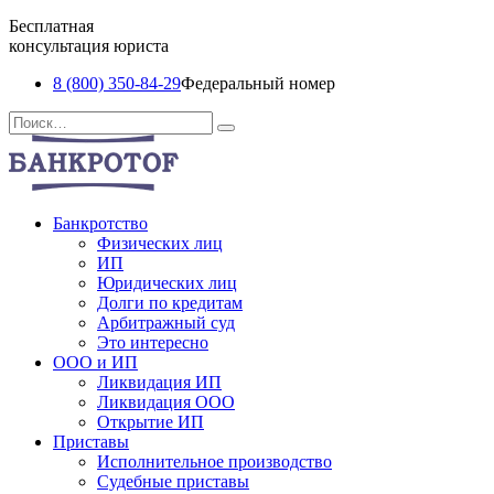
Бесплатная
консультация юриста
8 (800) 350-84-29
Федеральный номер
Перейти
Search
к
for:
содержанию
Банкротство
Физических лиц
ИП
Юридических лиц
Долги по кредитам
Арбитражный суд
Это интересно
ООО и ИП
Ликвидация ИП
Ликвидация ООО
Открытие ИП
Приставы
Исполнительное производство
Судебные приставы