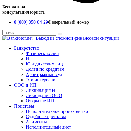
Бесплатная
консультация юриста
8 (800) 350-84-29
Федеральный номер
Перейти
Search
к
for:
содержанию
Банкротство
Физических лиц
ИП
Юридических лиц
Долги по кредитам
Арбитражный суд
Это интересно
ООО и ИП
Ликвидация ИП
Ликвидация ООО
Открытие ИП
Приставы
Исполнительное производство
Судебные приставы
Алименты
Исполнительный лист