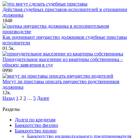
Действия судебных приставов-исполнителей в отношении
должника
1
848
Как оценивают имущество должников судебные приставы
исполнители
0
1.5к.
Принудительное выселение из квартиры собственника –
образец заявления в суд
0
990
Могут ли приставы описать имущество родственников
должника
1
2к.
Пагинация
Назад
1
2
3
…
5
Далее
записей
Разделы
Долги по кредитам
Банкротство физлиц
Банкротство юрлиц
Банкротство индивидуального предпринимателя