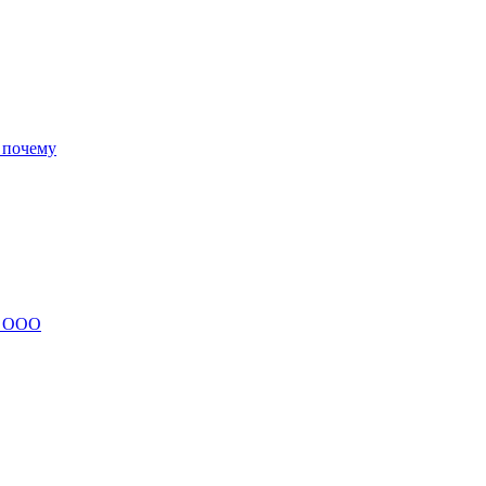
 почему
и ООО