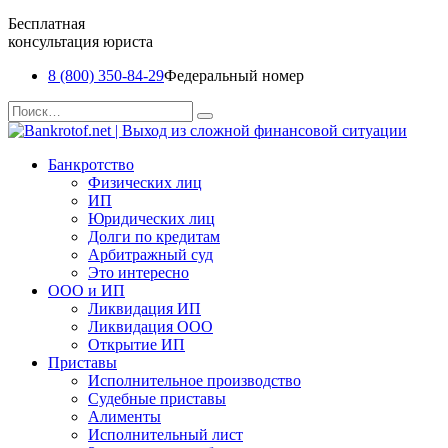
Бесплатная
консультация юриста
8 (800) 350-84-29
Федеральный номер
Перейти
Search
к
for:
содержанию
Банкротство
Физических лиц
ИП
Юридических лиц
Долги по кредитам
Арбитражный суд
Это интересно
ООО и ИП
Ликвидация ИП
Ликвидация ООО
Открытие ИП
Приставы
Исполнительное производство
Судебные приставы
Алименты
Исполнительный лист