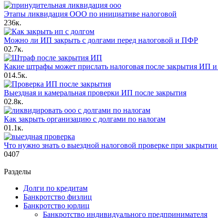
Этапы ликвидация ООО по инициативе налоговой
2
36к.
Можно ли ИП закрыть с долгами перед налоговой и ПФР
0
2.7к.
Какие штрафы может прислать налоговая после закрытия ИП и
0
14.5к.
Выездная и камеральная проверки ИП после закрытия
0
2.8к.
Как закрыть организацию с долгами по налогам
0
1.1к.
Что нужно знать о выездной налоговой проверке при закрыти
0
407
Разделы
Долги по кредитам
Банкротство физлиц
Банкротство юрлиц
Банкротство индивидуального предпринимателя