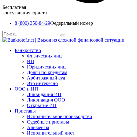
Бесплатная
консультация юриста
8 (800) 350-84-29
Федеральный номер
Перейти
Search
к
for:
содержанию
Банкротство
Физических лиц
ИП
Юридических лиц
Долги по кредитам
Арбитражный суд
Это интересно
ООО и ИП
Ликвидация ИП
Ликвидация ООО
Открытие ИП
Приставы
Исполнительное производство
Судебные приставы
Алименты
Исполнительный лист