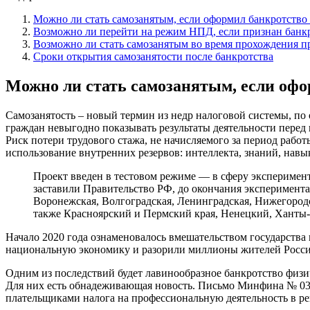
Можно ли стать самозанятым, если оформил банкротство
Возможно ли перейти на режим НПД, если признан банк
Возможно ли стать самозанятым во время прохождения п
Сроки открытия самозанятости после банкротства
Можно ли стать самозанятым, если офо
Самозанятость – новый термин из недр налоговой системы, по 
граждан невыгодно показывать результаты деятельности перед
Риск потери трудового стажа, не начисляемого за период рабо
использование внутренних резервов: интеллекта, знаний, навы
Проект введен в тестовом режиме — в сферу эксперимен
заставили Правительство РФ, до окончания эксперимента
Воронежская, Волгоградская, Ленинградская, Нижегородс
также Красноярский и Пермский края, Ненецкий, Ханты
Начало 2020 года ознаменовалось вмешательством государства
национальную экономику и разорили миллионы жителей России,
Одним из последствий будет лавинообразное банкротство физи
Для них есть обнадеживающая новость.
Письмо Минфина № 03-
плательщиками налога на профессиональную деятельность в ре