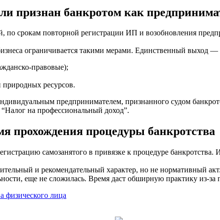
сли признан банкротом как предпринима
, по срокам повторной регистрации ИП и возобновления предпр
ре бизнеса ограничивается такими мерами. Единственный выход 
ажданско-правовые);
й природных ресурсов.
индивидуальным предпринимателем, признанного судом банкрото
 “Налог на профессиональный доход”.
мя прохождения процедуры банкротства
егистрацию самозанятого в привязке к процедуре банкротства. Из
нительный и рекомендательный характер, но не нормативный акт
ости, еще не сложилась. Время даст обширную практику из-за 
а физического лица