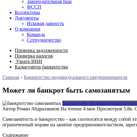
Законодательная база
ФССП
Коллекторы
Документы
Исковая давность
О компании
Команда
Сотрудничество
Проверка задолженности
Проверка налогов
Узнать ИНН
Калькулятор банкротства
Главная
»
Банкротство индивидуального предпринимателя
Может ли банкрот быть самозанятым
Банкротство индивидуального пре
Автор
Роман Абдрахманов
На чтение
4 мин
Просмотров
5.8к.
Самозанятость и банкротство – как соотносятся между собой э
ограниченный вправе на занятие предпринимательством, заре
Содержание