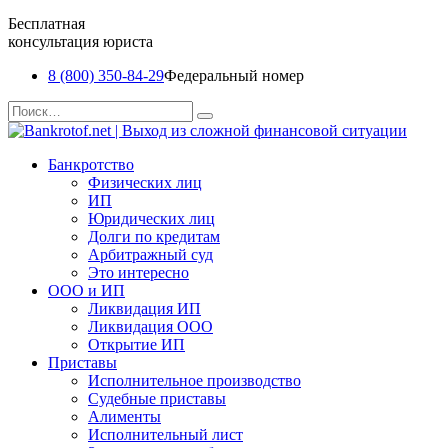
Бесплатная
консультация юриста
8 (800) 350-84-29
Федеральный номер
Перейти
Search
к
for:
содержанию
Банкротство
Физических лиц
ИП
Юридических лиц
Долги по кредитам
Арбитражный суд
Это интересно
ООО и ИП
Ликвидация ИП
Ликвидация ООО
Открытие ИП
Приставы
Исполнительное производство
Судебные приставы
Алименты
Исполнительный лист