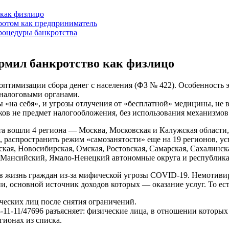
 как физлицо
ротом как предприниматель
роцедуры банкротства
рмил банкротство как физлицо
оптимизации сбора денег с населения (
ФЗ № 422
). Особенность 
 налоговыми органами.
ты «на себя», и угрозы отлучения от «бесплатной» медицины, не
ков не предмет налогообложения, без использования механизмов
та вошли 4 региона — Москва, Московская и Калужская области
, распространить режим «самозанятости» еще на 19 регионов, ус
кая, Новосибирская, Омская, Ростовская, Самарская, Сахалинска
-Мансийский, Ямало-Ненецкий автономные округа и республика
 в жизнь граждан из-за мифической угрозы COVID-19. Немотивир
 основной источник доходов которых — оказание услуг. То есть
ческих лиц после снятия ограничений.
11-11/47696
разъясняет: физические лица, в отношении которых
гионах из списка.