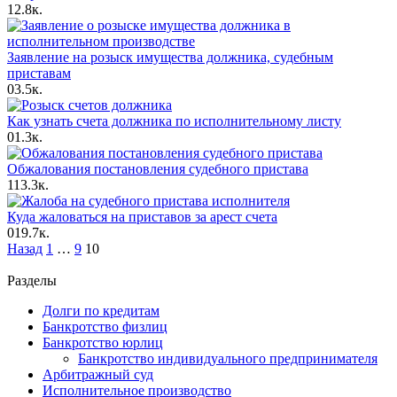
1
2.8к.
Заявление на розыск имущества должника, судебным
приставам
0
3.5к.
Как узнать счета должника по исполнительному листу
0
1.3к.
Обжалования постановления судебного пристава
1
13.3к.
Куда жаловаться на приставов за арест счета
0
19.7к.
Пагинация
Назад
1
…
9
10
записей
Разделы
Долги по кредитам
Банкротство физлиц
Банкротство юрлиц
Банкротство индивидуального предпринимателя
Арбитражный суд
Исполнительное производство