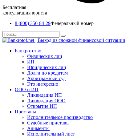
Бесплатная
консультация юриста
8 (800) 350-84-29
Федеральный номер
Перейти
Search
к
for:
содержанию
Банкротство
Физических лиц
ИП
Юридических лиц
Долги по кредитам
Арбитражный суд
Это интересно
ООО и ИП
Ликвидация ИП
Ликвидация ООО
Открытие ИП
Приставы
Исполнительное производство
Судебные приставы
Алименты
Исполнительный лист