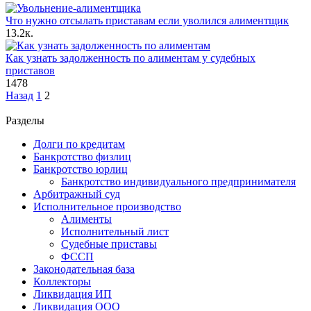
Что нужно отсылать приставам если уволился алиментщик
1
3.2к.
Как узнать задолженность по алиментам у судебных
приставов
1
478
Пагинация
Назад
1
2
записей
Разделы
Долги по кредитам
Банкротство физлиц
Банкротство юрлиц
Банкротство индивидуального предпринимателя
Арбитражный суд
Исполнительное производство
Алименты
Исполнительный лист
Судебные приставы
ФССП
Законодательная база
Коллекторы
Ликвидация ИП
Ликвидация ООО