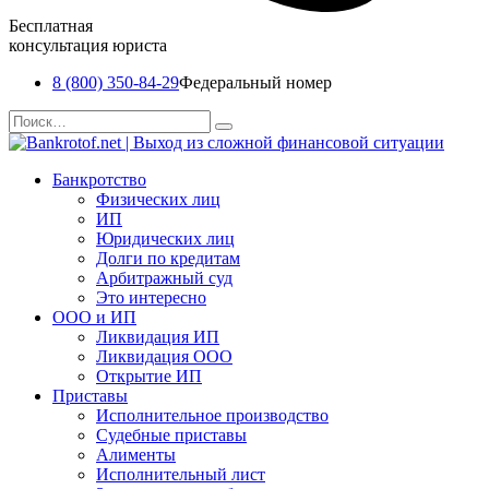
Бесплатная
консультация юриста
8 (800) 350-84-29
Федеральный номер
Перейти
Search
к
for:
содержанию
Банкротство
Физических лиц
ИП
Юридических лиц
Долги по кредитам
Арбитражный суд
Это интересно
ООО и ИП
Ликвидация ИП
Ликвидация ООО
Открытие ИП
Приставы
Исполнительное производство
Судебные приставы
Алименты
Исполнительный лист